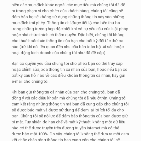
hiện các mục đích khác ngoài các mục tiêu mà chúng tôi đã đề
ra trong phạm vi cho phép của khách hàng, chúng tôi cũng sẽ
đảm bảo họ sẽ không sử dụng những thông tin này vào những
mục đích trái phép. Thông tin chỉ được tiết lộ cho bên thứ ba
trong những trường hợp đặc biệt khi có sự yêu cầu của luật pháp
hoặc nhà chức trách có thẩm quyền. Đặc biệt, chúng tôi không
cho thuê hoặc bán thông tin của bạn cho bất kỳ đối tác thứ ba
nào (trừ khi nó liên quan đến nhu cầu bán toàn bộ tài sản hoặc
hoạt động kinh doanh của chúng tôi như đã đề cập)
Bạn có quyền yêu cầu chúng tôi cho phép bạn có thể truy cập
hoặc chỉnh sửa, xóa thông tin cá nhân của bạn, hoặc nếu bạn có
bất kỳ câu hỏi nào về các điều khoản thông tin cá nhân, hãy gửi
e-mail cho chúng tôi.
Khi bạn gửi thông tin cá nhân của bạn cho chúng tôi, bạn đã
đồng ý với các điều khoản mà chúng tôi đã nêu ở trên. Chúng tôi
cam kết rằng những thông tin mà bạn đã cung cấp cho chúng tôi
sẽ được bảo mật và được sử dụng để đem lại lợi ích tối đa cho
bạn. Chúng tôi sẽ nỗ lực để đảm bảo thông tin của bạn được giữ
bí mật. Tuy nhiên do hạn chế về mặt kỹ thuật, không một dữ liệu
nào có thể được truyền trên đường truyền internet mà có thể
được bảo mật 100%. Do vậy, chúng tôi không thể đưa ra một cam
kết chắc chắn rằng thông tin bạn cung cấp cho chúng tôi sẽ