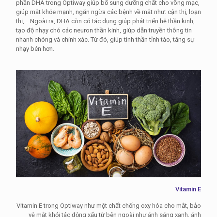
phần DHA trong Optiway giúp bổ sung dưỡng chất cho võng mạc,
giúp mắt khỏe mạnh, ngăn ngừa các bệnh về mắt như: cận thị, loạn
thị,… Ngoài ra, DHA còn có tác dụng giúp phát triển hệ thần kinh,
tạo độ nhạy chó các neuron thần kinh, giúp dẫn truyền thông tin
nhanh chóng và chính xác. Từ đó, giúp tinh thần tỉnh táo, tăng sự
nhạy bén hơn.
Vitamin E
Vitamin E trong Optiway như một chất chống oxy hóa cho mắt, bảo
vệ mắt khỏi tác động xấu từ bên ngoài như ánh sáng xanh, ánh