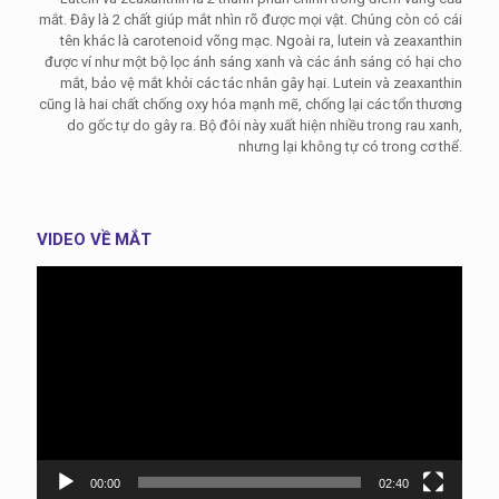
mắt. Đây là 2 chất giúp mắt nhìn rõ được mọi vật. Chúng còn có cái
tên khác là carotenoid võng mạc. Ngoài ra, lutein và zeaxanthin
được ví như một bộ lọc ánh sáng xanh và các ánh sáng có hại cho
mắt, bảo vệ mắt khỏi các tác nhân gây hại. Lutein và zeaxanthin
cũng là hai chất chống oxy hóa mạnh mẽ, chống lại các tổn thương
do gốc tự do gây ra. Bộ đôi này xuất hiện nhiều trong rau xanh,
nhưng lại không tự có trong cơ thể.
VIDEO VỀ MẮT
Trình
chơi
Video
00:00
02:40