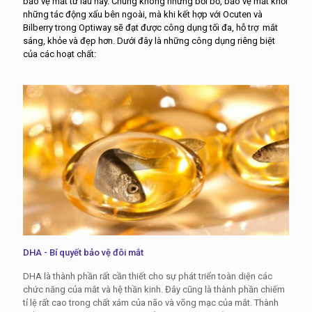
bảo vệ mắt từ lâu nay. Chúng không những bồi bổ, bảo vệ mắt khỏi
những tác động xấu bên ngoài, mà khi kết hợp với Ocuten và
Bilberry trong Optiway sẽ đạt được công dụng tối đa, hỗ trợ mắt
sáng, khỏe và đẹp hơn. Dưới đây là những công dụng riêng biệt
của các hoạt chất:
DHA - Bí quyết bảo vệ đôi mắt
DHA là thành phần rất cần thiết cho sự phát triển toàn diện các
chức năng của mắt và hệ thần kinh. Đây cũng là thành phần chiếm
tỉ lệ rất cao trong chất xám của não và võng mạc của mắt. Thành