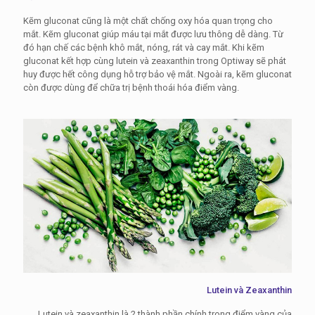
Kẽm gluconat cũng là một chất chống oxy hóa quan trọng cho
mắt. Kẽm gluconat giúp máu tại mắt được lưu thông dễ dàng. Từ
đó hạn chế các bệnh khô mắt, nóng, rát và cay mắt. Khi kẽm
gluconat kết hợp cùng lutein và zeaxanthin trong Optiway sẽ phát
huy được hết công dụng hỗ trợ bảo vệ mắt. Ngoài ra, kẽm gluconat
còn được dùng để chữa trị bệnh thoái hóa điểm vàng.
Lutein và Zeaxanthin
Lutein và zeaxanthin là 2 thành phần chính trong điểm vàng của