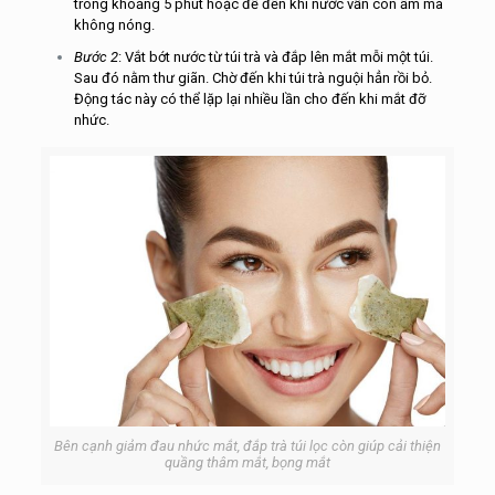
trong khoảng 5 phút hoặc để đến khi nước vẫn còn ấm mà
không nóng.
Bước 2
: Vắt bớt nước từ túi trà và đắp lên mắt mỗi một túi.
Sau đó nằm thư giãn. Chờ đến khi túi trà nguội hẳn rồi bỏ.
Động tác này có thể lặp lại nhiều lần cho đến khi mắt đỡ
nhức.
Bên cạnh giảm đau nhức mắt, đắp trà túi lọc còn giúp cải thiện
quầng thâm mắt, bọng mắt