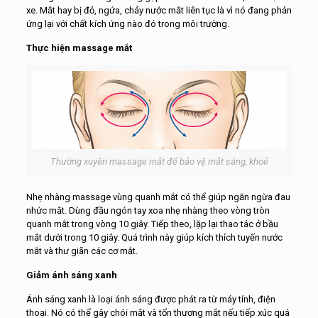
xe. Mắt hay bị đỏ, ngứa, chảy nước mắt liên tục là vì nó đang phản
ứng lại với chất kích ứng nào đó trong môi trường.
Thực hiện massage mắt
Thường xuyên massage mắt để bảo vệ mắt sáng, khoẻ
Nhẹ nhàng massage vùng quanh mắt có thể giúp ngăn ngừa đau
nhức mắt. Dùng đầu ngón tay xoa nhẹ nhàng theo vòng tròn
quanh mắt trong vòng 10 giây. Tiếp theo, lặp lại thao tác ở bầu
mắt dưới trong 10 giây. Quá trình này giúp kích thích tuyến nước
mắt và thư giãn các cơ mắt.
Giảm ánh sáng xanh
Ánh sáng xanh là loại ánh sáng được phát ra từ máy tính, điện
thoại. Nó có thể gây chói mắt và tổn thương mắt nếu tiếp xúc quá