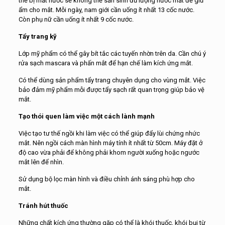
thể bị mất nước sẽ không thể sản sinh đủ lượng nước mắt để giữ
ẩm cho mắt. Mỗi ngày, nam giới cần uống ít nhất 13 cốc nước.
Còn phụ nữ cần uống ít nhất 9 cốc nước.
Tẩy trang kỹ
Lớp mỹ phẩm có thể gây bít tắc các tuyến nhờn trên da. Cần chú ý
rửa sạch mascara và phấn mắt để hạn chế làm kích ứng mắt.
Có thể dùng sản phẩm tẩy trang chuyên dụng cho vùng mắt. Việc
bảo đảm mỹ phẩm mỗi được tẩy sạch rất quan trọng giúp bảo vệ
mắt.
Tạo thói quen làm việc một cách lành mạnh
Việc tạo tư thế ngồi khi làm việc có thể giúp đẩy lùi chứng nhức
mắt. Nên ngồi cách màn hình máy tính ít nhất từ 50cm. Máy đặt ở
độ cao vừa phải để không phải khom người xuống hoặc ngước
mắt lên để nhìn.
Sử dụng bộ lọc màn hình và điều chỉnh ánh sáng phù hợp cho
mắt.
Tránh hút thuốc
Những chất kích ứng thường gặp có thể là khói thuốc, khói bụi từ