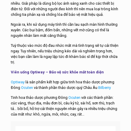
nhiều. Giải pháp là dùng bộ lọc ánh sáng xanh cho các thiết bị
điện tử. Đối với những người đeo kính thì nên mua loại tròng kính
chống tia phản xạ và chống lóa để bảo vệ mắt hiệu quả.
Ngoài ra, khi sử dụng máy tính thì cần lau sạch màn hình thường
xuyên. Các bụi bặm, đốm bẩn, những vết mờ cũng có thể là
nguyên nhân làm mắt căng thẳng.
Tuỳ thuộc vào mức độ đau nhức mắt mà tình trạng sẽ tự cải thiện
ngay. Tuy nhiên, nếu triệu chứng kéo dài và nghiêm trọng hơn,
việc bạn cần làm là ngay lập tức đi khám bác sĩ để kịp thời chữa
trị.
Viên uống Optiway – Bảo vệ sức khỏe mắt toàn diện
Optiway
là sản phẩm kết hợp giữa tinh hoa thảo dược phương
Đông
Ocuten
và thành phần thảo dược quý Châu Âu
Bilberry
Tinh hoa thảo dược phương Đông
Ocuten
với các thành phần:
cúc vàng, thục địa, mẫu đơn bì, câu kỷ tử, sài hổ, sơn thù, trạch
tả… bồi bổ, hỗ trợ cải thiện nguyên nhân gây ra nhiều triệu chứng
của mắt như: khô, ngứa, mỏi, nhức, cay, rát…