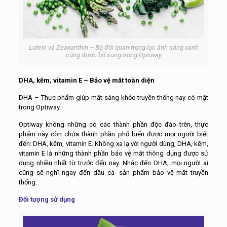
Lutein và Zeaxanthin – Bộ đôi quan trọng lọc ánh sáng xanh
cũng được bổ sung trong Optiway
DHA, kẽm, vitamin E – Bảo vệ mắt toàn diện
DHA – Thực phẩm giúp mắt sáng khỏe truyền thống nay có mặt
trong Optiway.
Optiway không những có các thành phần độc đáo trên, thực
phẩm này còn chứa thành phần phổ biến được mọi người biết
đến: DHA, kẽm, vitamin E. Không xa lạ với người dùng, DHA, kẽm,
vitamin E là những thành phần bảo vệ mắt thông dụng được sử
dụng nhiều nhất từ trước đến nay. Nhắc đến DHA, mọi người ai
cũng sẽ nghĩ ngay đến dầu cá- sản phẩm bảo vệ mắt truyền
thống.
Đối tượng sử dụng