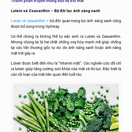
Thành phần truyền thống bảo vệ đôi mắt
Lutein và Zeaxanthin – Bộ đôi lọc ánh sáng xanh
Lutein và zeaxanthin
– bộ đôi quan trọng lọc ánh sáng xanh cũng
được bổ sung trong Optiway.
Cơ thể chúng ta không thể tự sản sinh ra Lutein và Zeaxanthin.
Nhưng chúng lại là hai chất chống oxy hóa mạnh mẽ giúp chống
lại các tổn thương gốc tự do do ánh sáng xanh hoặc ánh nắng
mặt trời gây ra.
Lutein được biết đến như là “Vitamin mắt”. Các nghiên cứu đã chỉ
ra lutein giúp tăng cường sức khỏe của mắt và thị lực. Đặc biệt là
các rối loạn của mắt liên quan đến tuổi tác.