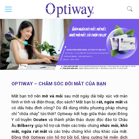
OPTIWAY – CHĂM SÓC ĐÔI MẮT CỦA BẠN
Mắt bạn trở nên
mờ và mỏi
sau một ngày dài tiếp xúc với màn
hình vi tính và điện thoại, đọc sách? Mắt bạn bị
rát, ngứa mắt
và
có dấu hiệu đình công? Dù đã dùng nhiều phương pháp nhưng
chỉ “chữa cháy” tức thời?
Optiway- kết hợp giữa thảo dược Đông
Y cổ truyền
Ocuten
và thành phần thảo dược độc đáo từ Châu
Âu
Bilberry
giúp hỗ trợ cải thiện các triệu chứng
nhức mỏi, khô
mắt, ngứa rát mắt
và các triệu chứng khó chịu khác của mắt.
Đồng thời Optiway còn hỗ trợ bồi bổ, tăng cường hệ miễn dịch