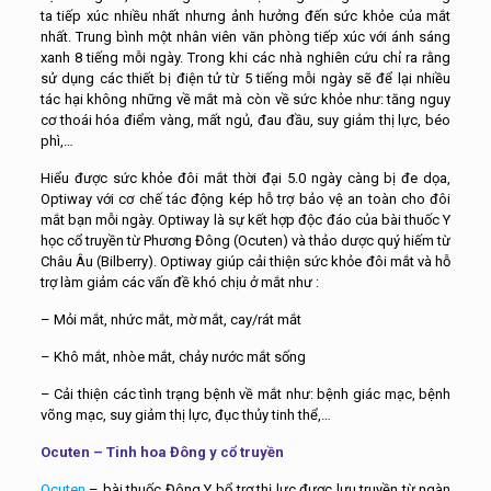
ta tiếp xúc nhiều nhất nhưng ảnh hưởng đến sức khỏe của mắt
nhất. Trung bình một nhân viên văn phòng tiếp xúc với ánh sáng
xanh 8 tiếng mỗi ngày. Trong khi các nhà nghiên cứu chỉ ra rằng
sử dụng các thiết bị điện tử từ 5 tiếng mỗi ngày sẽ để lại nhiều
tác hại không những về mắt mà còn về sức khỏe như: tăng nguy
cơ thoái hóa điểm vàng, mất ngủ, đau đầu, suy giảm thị lực, béo
phì,…
Hiểu được sức khỏe đôi mắt thời đại 5.0 ngày càng bị đe dọa,
Optiway với cơ chế tác động kép hỗ trợ bảo vệ an toàn cho đôi
mắt bạn mỗi ngày. Optiway là sự kết hợp độc đáo của bài thuốc Y
học cổ truyền từ Phương Đông (Ocuten) và thảo dược quý hiếm từ
Châu Âu (Bilberry). Optiway giúp cải thiện sức khỏe đôi mắt và hỗ
trợ làm giảm các vấn đề khó chịu ở mắt như :
– Mỏi mắt, nhức mắt, mờ mắt, cay/rát mắt
– Khô mắt, nhòe mắt, chảy nước mắt sống
– Cải thiện các tình trạng bệnh về mắt như: bệnh giác mạc, bệnh
võng mạc, suy giảm thị lực, đục thủy tinh thể,…
Ocuten – Tinh hoa Đông y cổ truyền
Ocuten
– bài thuốc Đông Y bổ trợ thị lực được lưu truyền từ ngàn