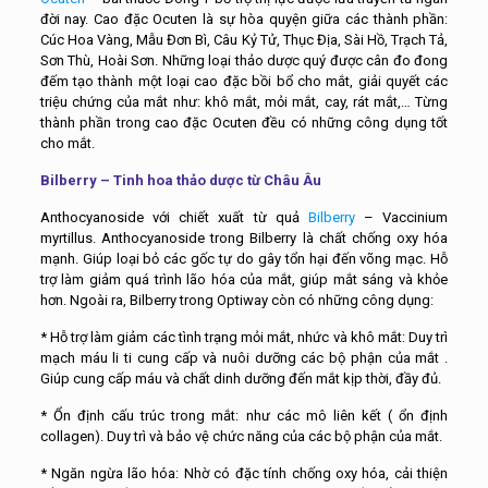
đời nay. Cao đặc Ocuten là sự hòa quyện giữa các thành phần:
Cúc Hoa Vàng, Mẫu Đơn Bì, Câu Kỷ Tử, Thục Địa, Sài Hồ, Trạch Tả,
Sơn Thù, Hoài Sơn.
Những loại thảo dược quý được cân đo đong
đếm tạo thành một loại cao đặc bồi bổ cho mắt, giải quyết các
triệu chứng của mắt như: khô mắt, mỏi mắt, cay, rát mắt,… Từng
thành phần trong cao đặc Ocuten đều có những công dụng tốt
cho mắt.
Bilberry – Tinh hoa thảo dược từ Châu Âu
Anthocyanoside với chiết xuất từ quả
Bilberry
– Vaccinium
myrtillus. Anthocyanoside trong Bilberry là chất chống oxy hóa
mạnh. Giúp loại bỏ các gốc tự do gây tổn hại đến võng mạc. Hỗ
trợ làm giảm quá trình lão hóa của mắt, giúp mắt sáng và khỏe
hơn. Ngoài ra, Bilberry trong Optiway còn có những công dụng:
* Hỗ trợ làm giảm các tình trạng mỏi mắt, nhức và khô mắt: Duy trì
mạch máu li ti cung cấp và nuôi dưỡng các bộ phận của mắt .
Giúp cung cấp máu và chất dinh dưỡng đến mắt kịp thời, đầy đủ.
* Ổn định cấu trúc trong mắt: như các mô liên kết ( ổn định
collagen). Duy trì và bảo vệ chức năng của các bộ phận của mắt.
* Ngăn ngừa lão hóa: Nhờ có đặc tính chống oxy hóa, cải thiện