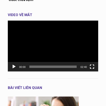
VIDEO VỀ MẮT
Trình
chơi
Video
00:00
02:40
BÀI VIẾT LIÊN QUAN