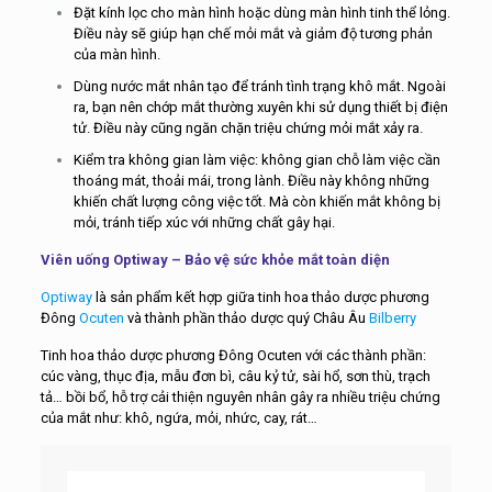
Đặt kính lọc cho màn hình hoặc dùng màn hình tinh thể lỏng.
Điều này sẽ giúp hạn chế mỏi mắt và giảm độ tương phản
của màn hình.
Dùng nước mắt nhân tạo để tránh tình trạng khô mắt. Ngoài
ra, bạn nên chớp mắt thường xuyên khi sử dụng thiết bị điện
tử. Điều này cũng ngăn chặn triệu chứng mỏi mắt xảy ra.
Kiểm tra không gian làm việc: không gian chỗ làm việc cần
thoáng mát, thoải mái, trong lành. Điều này không những
khiến chất lượng công việc tốt. Mà còn khiến mắt không bị
mỏi, tránh tiếp xúc với những chất gây hại.
Viên uống Optiway – Bảo vệ sức khỏe mắt toàn diện
Optiway
là sản phẩm kết hợp giữa tinh hoa thảo dược phương
Đông
Ocuten
và thành phần thảo dược quý Châu Âu
Bilberry
Tinh hoa thảo dược phương Đông
Ocuten với các thành phần:
cúc vàng, thục địa, mẫu đơn bì, câu kỷ tử, sài hổ, sơn thù, trạch
tả… bồi bổ, hỗ trợ cải thiện nguyên nhân gây ra nhiều triệu chứng
của mắt như: khô, ngứa, mỏi, nhức, cay, rát…