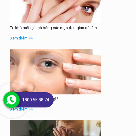
Trị khô mắt tại nhà bằng các mẹo đơn giản dễ làm
Xem thêm >>
Nguyên nhân khô mắt là gì?
1800 55 88 74
Xem thêm >>