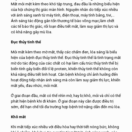
Mắt mỏi mệt kèm theo khó tập trung, đau đầu là những biểu hiện
của hội chứng thị giác màn hình. Nguyên nhân do tiếp xúc nhiều
với ánh sáng xanh từ máy tính, điện thoại, máy tính bảng, tivi,…
Ánh sáng tác động gân tổn thương tế bào võng mạc,làm chết
các tế bào thị giác, rối loạn điều tiết mắt, làm suy giảm thị lực và
có khả năng gây mù lòa.
Đục thủy tinh thể
Mỏi mắt kèm theo mờ mắt, thấy các chấm đen, lóa sáng là biểu
hiện của bệnh đục thủy tinh thể. Đục thủy tinh thể là tình trạng mắt
mờ do tác động của các chất có hại làm cấu trúc thủy tinh thể bị
biến tính gây biến đổi tỉ lệ protein, khiến thủy tinh thể không còn
khả năng điều tiết linh hoạt. Căn bệnh không chỉ ảnh hưởng đến
hoạt động tiếp nhận ánh sáng mà còn làm suy giảm thị lực, khiến
mắt yếu, đau nhức, mỏi mắt.
Ở giai đoạn đầu, mắt có thể nhìn mờ, hay bị khô, mỏi và chỉ có thể
phát hiện bệnh khi đi khám. Ở giai đoạn này cần được điều trị
sớm, để hạn chế tối đa trường hợp bệnh trở nặng dẫn đến mù lòa.
Khô mắt
Khi mắt tiếp xúc nhiều với điều hòa hay thời tiết nóng bức, không