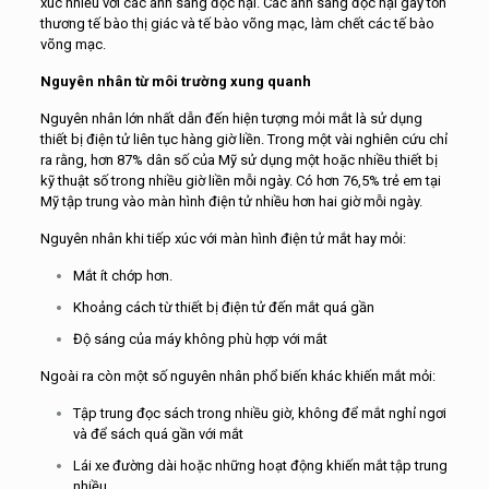
xúc nhiều với các ánh sáng độc hại. Các ánh sáng độc hại gây tổn
thương tế bào thị giác và tế bào võng mạc, làm chết các tế bào
võng mạc.
Nguyên nhân từ môi trường xung quanh
Nguyên nhân lớn nhất dẫn đến hiện tượng mỏi mắt là sử dụng
thiết bị điện tử liên tục hàng giờ liền. Trong một vài nghiên cứu chỉ
ra rằng, hơn 87% dân số của Mỹ sử dụng một hoặc nhiều thiết bị
kỹ thuật số trong nhiều giờ liền mỗi ngày. Có hơn 76,5% trẻ em tại
Mỹ tập trung vào màn hình điện tử nhiều hơn hai giờ mỗi ngày.
Nguyên nhân khi tiếp xúc với màn hình điện tử mắt hay mỏi:
Mắt ít chớp hơn.
Khoảng cách từ thiết bị điện tử đến mắt quá gần
Độ sáng của máy không phù hợp với mắt
Ngoài ra còn một số nguyên nhân phổ biến khác khiến mắt mỏi:
Tập trung đọc sách trong nhiều giờ, không để mắt nghỉ ngơi
và để sách quá gần với mắt
Lái xe đường dài hoặc những hoạt động khiến mắt tập trung
nhiều