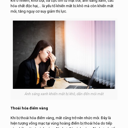
khí ô nhiễm, khói bụi, tia cực tím từ mặt trời, ánh sáng xanh, các
hóa chất độc hại,… là yếu tố khiến mắt bị khô mà còn khiến mắt
mỏi, tăng nguy cơ suy giảm thị lực.
Ánh sáng xanh khiến mắt bị khô, dẫn đến mỏi mắt
Thoái hóa điểm vàng
Khi bị thoái hóa điểm vàng, mắt cũng trở nên nhức mỏi. Đây là
hiện tượng võng mạc tại vùng hoàng điểm bị thoái hóa do tiếp