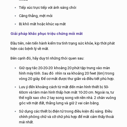
Tiếp xúc trực tiếp với ánh sáng chói
Căng thẳng, mệt mỏi
Bị khô mắt hoặc khúc xạ mắt
Giải pháp khắc phục triệu chứng mỏi mắt
Đầu tiên, nên tiến hành kiểm tra tình trạng sức khỏe, kịp thời phát
hiện các bệnh lý về mắt.
Bên cạnh đó, hãy duy trì những thói quen sau:
Giữ quy tắc 20-20-20: khoảng 20 phút tập trung vào màn
hình máy tính. Sau đó nhìn ra xa khoảng 20 feet (6m) trong
vòng 20 giây. Để cơ mắt được thư giãn và điều tiết phù hợp.
Lưu ý đến khoảng cách từ mắt đến màn hình thiết bị 50-
60cm và tâm màn hình thấp hơn mắt 10-20 cm. Ngoài ra, tư
thế ngồi sao cho 2 tay song song với nền nhà. 2 chân vuông
góc với mặt đất, thẳng lưng và giữ 2 vai cân bằng.
Sử dụng các thiết bị điện tử trong điều kiện đủ sáng. Điều
chỉnh phông chữ và cỡ chữ phù hợp để mắt cảm thấy thoải
mái nhất.